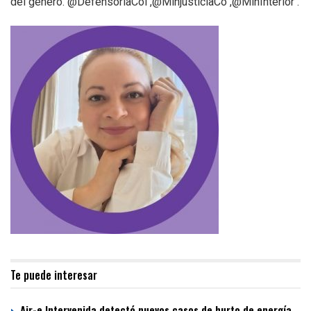
del genero. @DefensoriaCol ,@MinjusticiaCo ,@MinInterior .
Te puede interesar
Air-e Intervenida detectó nuevos casos de hurto de energía