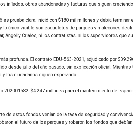
tos inﬂados, obras abandonadas y facturas que siguen creciendo
 es prueba clara: inició con $180 mil millones y debía terminar 
 y lo único visible son esqueletos de parques y malecones dest
ar, Angelly Criales, ni los contratistas, ni los supervisores que
más profunda. El contrato EDU-563-2021, adjudicado por $39.296
do desde julio del año pasado, sin explicación oﬁcial. Mientras t
o y los ciudadanos siguen esperando.
ato 202001582: $4.247 millones para el mantenimiento de espac
te de estos fondos venían de la tasa de seguridad y convivencia
baron el futuro de los parques y robaron los fondos que debían