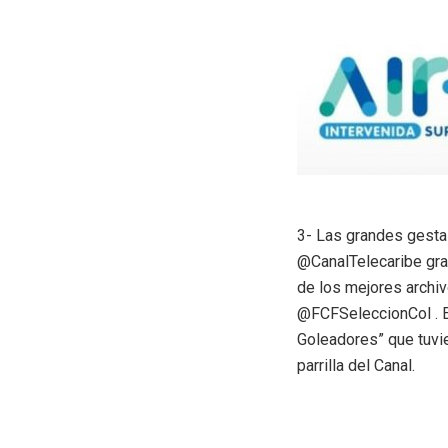
3- Las grandes gesta
@CanalTelecaribe grac
de los mejores archi
@FCFSeleccionCol . E
Goleadores” que tuvi
parrilla del Canal.