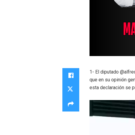
1- El diputado @alfre
que en su opinión ge
esta declaración se p
Reproductor
de
vídeo