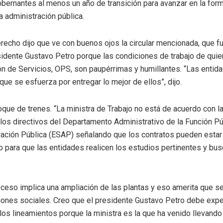
obernantes al menos un año de transición para avanzar en la forma
la administración pública.
erecho dijo que ve con buenos ojos la circular mencionada, que 
idente Gustavo Petro porque las condiciones de trabajo de quie
n de Servicios, OPS, son paupérrimas y humillantes. “Las entid
e se esfuerza por entregar lo mejor de ellos”, dijo.
que de trenes. “La ministra de Trabajo no está de acuerdo con la 
 los directivos del Departamento Administrativo de la Función Pú
ración Pública (ESAP) señalando que los contratos pueden estar
 para que las entidades realicen los estudios pertinentes y bu
oceso implica una ampliación de las plantas y eso amerita que s
iones sociales. Creo que el presidente Gustavo Petro debe expe
s lineamientos porque la ministra es la que ha venido llevando l