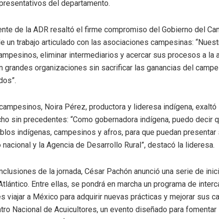
presentativos del departamento.
ente de la ADR resaltó el firme compromiso del Gobierno del Ca
 de un trabajo articulado con las asociaciones campesinas: “Nuest
ampesinos, eliminar intermediarios y acercar sus procesos a la a
n grandes organizaciones sin sacrificar las ganancias del camp
dos”.
campesinos, Noira Pérez, productora y lideresa indígena, exaltó l
cho sin precedentes: “Como gobernadora indígena, puedo decir q
blos indígenas, campesinos y afros, para que puedan presentar 
nacional y la Agencia de Desarrollo Rural”, destacó la lideresa.
clusiones de la jornada, César Pachón anunció una serie de inicia
 Atlántico. Entre ellas, se pondrá en marcha un programa de inter
s viajar a México para adquirir nuevas prácticas y mejorar sus ca
ntro Nacional de Acuicultores, un evento diseñado para fomentar 