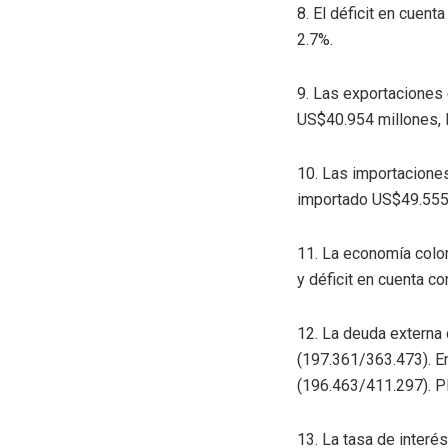
8. El déficit en cuen
2.7%.
9. Las exportaciones
US$40.954 millones, 
10. Las importacione
importado US$49.555 
11. La economía colom
y déficit en cuenta cor
12. La deuda externa
(197.361/363.473). En
(196.463/411.297). P
13. La tasa de interé