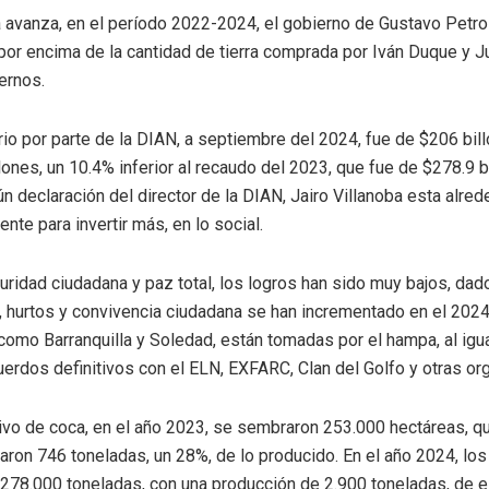
ia avanza, en el período 2022-2024, el gobierno de Gustavo Pet
 por encima de la cantidad de tierra comprada por Iván Duque y 
ernos.
ario por parte de la DIAN, a septiembre del 2024, fue de $206 bil
nes, un 10.4% inferior al recaudo del 2023, que fue de $278.9 b
gún declaración del director de la DIAN, Jairo Villanoba esta alre
ente para invertir más, en lo social.
uridad ciudadana y paz total, los logros han sido muy bajos, dad
, hurtos y convivencia ciudadana se han incrementado en el 2024,
omo Barranquilla y Soledad, están tomadas por el hampa, al igua
erdos definitivos con el ELN, EXFARC, Clan del Golfo y otras or
tivo de coca, en el año 2023, se sembraron 253.000 hectáreas, q
taron 746 toneladas, un 28%, de lo producido. En el año 2024, los
78.000 toneladas, con una producción de 2.900 toneladas, de el