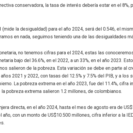
ectiva conservadora, la tasa de interés debería estar en el 8%, pa
NI (mide la desigualdad) para el año 2024, será del 0.546, el mism
ramos en nada, seguimos teniendo una de las desigualdades m
netaria, no tenemos cifras para el 2024, estas las conoceremo
taria bajo del 36.6%, en el 2022, a un 33%, en el año 2023. Esto 
os salieron de la pobreza. Esta variación se debe en parte al cr
 años 2021 y 2022, con tasas del 12.5% y 7.5% del PIB, y a los 
ierno. La pobreza extrema en el año 2023, fue del 11.4%, cifra inf
 la pobreza extrema salieron 1.2 millones, de colombianos.
anjera directa, en el año 2024, hasta el mes de agosto era de US
l año, con un monto de US$10.500 millones, cifra inferior a la IE
s.