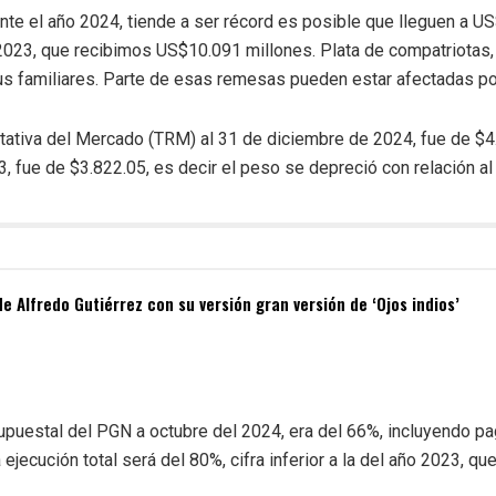
te el año 2024, tiende a ser récord es posible que lleguen a US
 2023, que recibimos US$10.091 millones. Plata de compatriotas, 
us familiares. Parte de esas remesas pueden estar afectadas po
ativa del Mercado (TRM) al 31 de diciembre de 2024, fue de $4.4
, fue de $3.822.05, es decir el peso se depreció con relación al 
de Alfredo Gutiérrez con su versión gran versión de ‘Ojos indios’
upuestal del PGN a octubre del 2024, era del 66%, incluyendo pa
 ejecución total será del 80%, cifra inferior a la del año 2023, qu