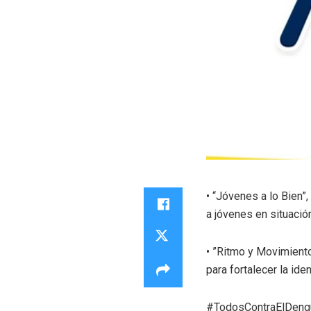
• “Jóvenes a lo Bien”,
a jóvenes en situació
• ⁠”Ritmo y Movimient
para fortalecer la id
#TodosContraElDeng