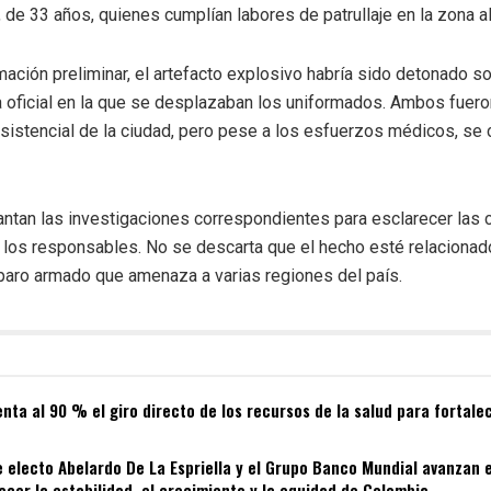
de 33 años, quienes cumplían labores de patrullaje en la zona 
ación preliminar, el artefacto explosivo habría sido detonado so
a oficial en la que se desplazaban los uniformados. Ambos fuer
asistencial de la ciudad, pero pese a los esfuerzos médicos, se
ntan las investigaciones correspondientes para esclarecer las c
 los responsables. No se descarta que el hecho esté relacionado
 paro armado que amenaza a varias regiones del país.
ta al 90 % el giro directo de los recursos de la salud para fortalec
 electo Abelardo De La Espriella y el Grupo Banco Mundial avanzan 
ecer la estabilidad, el crecimiento y la equidad de Colombia