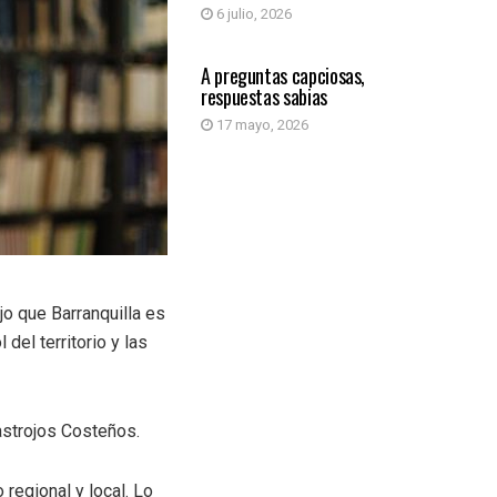
6 julio, 2026
SIN CATEGORÍA
A preguntas capciosas,
respuestas sabias
17 mayo, 2026
jo que Barranquilla es
del territorio y las
astrojos Costeños.
regional y local. Lo