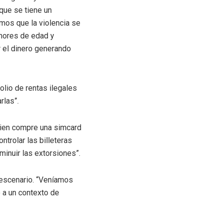
que se tiene un
emos que la violencia se
enores de edad y
r el dinero generando
olio de rentas ilegales
rlas”.
Quien compre una simcard
trolar las billeteras
inuir las extorsiones”.
 escenario. “Veníamos
o a un contexto de