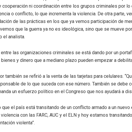
 cooperación ni coordinación entre los grupos criminales por lo 
cia o conflicto, lo que incrementa la violencia. De otra parte, v
dación de las prácticas en los que ya vemos participación de m
, vemos que la guerra ya no es ideológica, sino que se mueve po
 el analista.
 entre las organizaciones criminales se está dando por un portaf
r bienes y dinero que a mediano plazo pueden empezar a debilita
or también se refirió a la venta de las tarjetas para celulares. “
sponsable de lo que suceda con ese número. También se debe con
anda un esfuerzo político en el Congreso que nos ayudará a dism
 que el país está transitando de un conflicto armado a un nuevo
a violencia con las FARC, AUC y el ELN y hoy estamos transitand
tación violenta”.