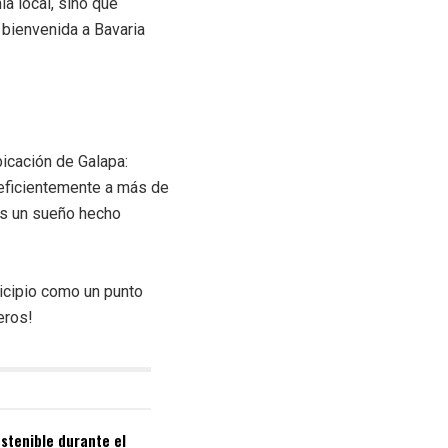
a local, sino que
bienvenida a Bavaria
bicación de Galapa:
 eficientemente a más de
 es un sueño hecho
nicipio como un punto
eros!
stenible durante el