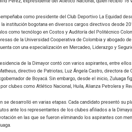
vid Pérez, expresidente del Atlético Nacional, quien recibió 16 
esempeñaba como presidente del Club Deportivo La Equidad des
 la institución bogotana en diversos cargos directivos desde 20
ulos como tecnólogo en Costos y Auditoría del Politécnico Colo
resas de la Universidad Cooperativa de Colombia y abogado de 
uenta con una especialización en Mercadeo, Liderazgo y Segurid
residencia de la Dimayor contó con varios aspirantes, entre ello
atheus, directivo de Patriotas; Luz Ángela Castro, directora de 
gobernador de Boyacá. Sin embargo, desde el inicio, Zuluaga fi
 por clubes como Atlético Nacional, Huila, Alianza Petrolera y Re
n se desarrolló en varias etapas. Cada candidato presentó su pl
tos ante los representantes de los clubes afiliados a la Dimayo
votación en las que se fueron eliminando los aspirantes con men
luaga.