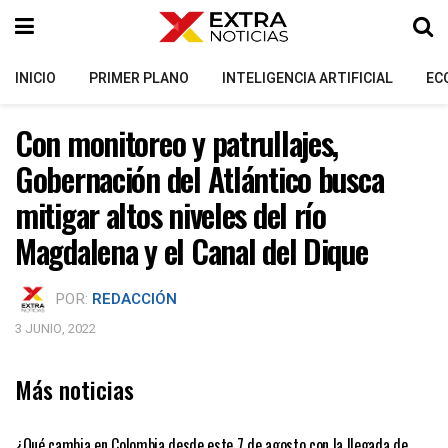
INICIO
PRIMER PLANO
INTELIGENCIA ARTIFICIAL
EC
Con monitoreo y patrullajes,
Gobernación del Atlántico busca
mitigar altos niveles del río
Magdalena y el Canal del Dique
POR:
REDACCIÓN
3 JUNIO, 2022
Más noticias
PRIMER PLANO
¿Qué cambia en Colombia desde este 7 de agosto con la llegada de