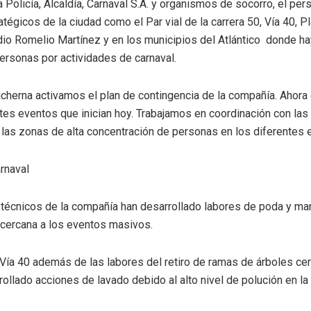
 Policía, Alcaldía, Carnaval S.A. y organismos de socorro, el per
égicos de la ciudad como el Par vial de la carrera 50, Vía 40, Pl
io Romelio Martínez y en los municipios del Atlántico donde ha
ersonas por actividades de carnaval.
acherna activamos el plan de contingencia de la compañía. Ahor
tes eventos que inician hoy. Trabajamos en coordinación con las
as zonas de alta concentración de personas en los diferentes e
arnaval
, técnicos de la compañía han desarrollado labores de poda y m
 cercana a los eventos masivos.
Vía 40 además de las labores del retiro de ramas de árboles cer
ollado acciones de lavado debido al alto nivel de polución en la