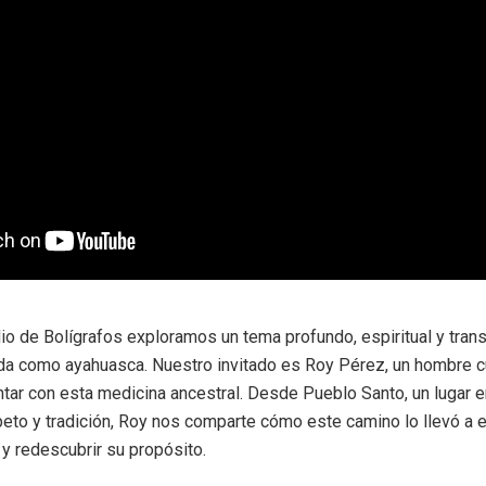
o de Bolígrafos exploramos un tema profundo, espiritual y tran
da como ayahuasca. Nuestro invitado es Roy Pérez, un hombre cu
ntar con esta medicina ancestral. Desde Pueblo Santo, un lugar 
peto y tradición, Roy nos comparte cómo este camino lo llevó a 
y redescubrir su propósito.