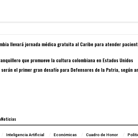
bia llevará jornada médica gratuita al Caribe para atender pacient
ranquillero que promueve la cultura colombiana en Estados Unidos
s serán el primer gran desafío para Defensores de la Patria, según a
aNoticias
Inteligencia Artificial
Económicas
Cuadro de Honor
Polít