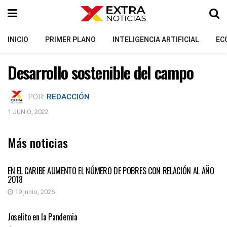
INICIO
PRIMER PLANO
INTELIGENCIA ARTIFICIAL
EC
Desarrollo sostenible del campo
POR:
REDACCIÓN
1 JUNIO, 2022
Más noticias
COLUMNISTAS INVITADOS
EN EL CARIBE AUMENTO EL NÚMERO DE POBRES CON RELACIÓN AL AÑO
2018
19 junio, 2026
COLUMNISTAS INVITADOS
Joselito en la Pandemia