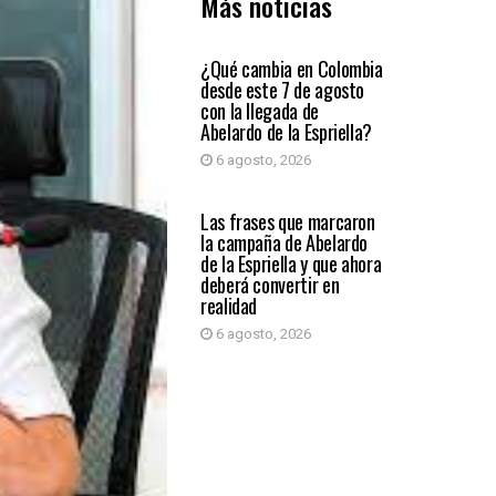
Más noticias
PRIMER PLANO
¿Qué cambia en Colombia
desde este 7 de agosto
con la llegada de
Abelardo de la Espriella?
6 agosto, 2026
PRIMER PLANO
Las frases que marcaron
la campaña de Abelardo
de la Espriella y que ahora
deberá convertir en
realidad
6 agosto, 2026