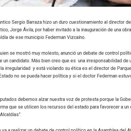
lántico Sergio Barraza hizo un duro cuestionamiento al director d
ico, Jorge Ávila, por haber invitado a la inauguración de una obr
aldía de ese municipio Federman Vizcaíno.
, quien se mostró muy molesto, anunció un debate de control polít
 un candidato. Más bien creo que es una irresponsabilidad de u
a irregularidad y está violando su ética es el director de Parque
Estado no se pueda hacer política y si el doctor Federman estu
putados debemos alzar nuestra voz de protesta porque la Gob
orma que se utilicen los recursos del estado para favorecer a un 
Alcaldías”.
 va a realizar un debate de control político en la Asamblea del A