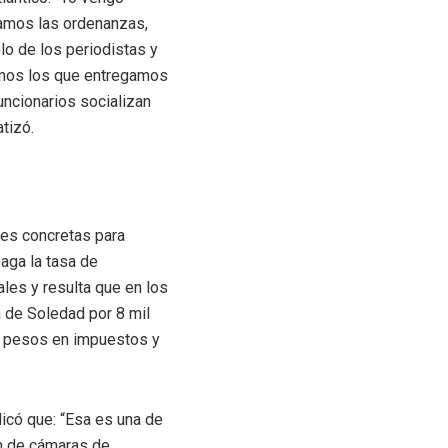
bamos las ordenanzas,
o de los periodistas y
omos los que entregamos
uncionarios socializan
tizó.
nes concretas para
aga la tasa de
les y resulta que en los
 de Soledad por 8 mil
e pesos en impuestos y
dicó que: “Esa es una de
n de cámaras de