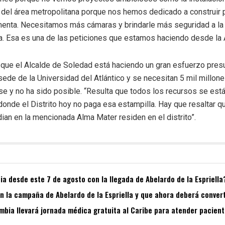
 del área metropolitana porque nos hemos dedicado a construir 
menta. Necesitamos más cámaras y brindarle más seguridad a la 
a. Esa es una de las peticiones que estamos haciendo desde la 
 que el Alcalde de Soledad está haciendo un gran esfuerzo presu
 sede de la Universidad del Atlántico y se necesitan 5 mil millo
ase y no ha sido posible. “Resulta que todos los recursos se est
 donde el Distrito hoy no paga esa estampilla. Hay que resaltar q
ian en la mencionada Alma Mater residen en el distrito”.
a desde este 7 de agosto con la llegada de Abelardo de la Espriella
 la campaña de Abelardo de la Espriella y que ahora deberá convert
bia llevará jornada médica gratuita al Caribe para atender pacient