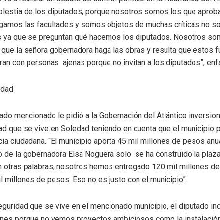
olestia de los diputados, porque nosotros somos los que apro
amos las facultades y somos objetos de muchas críticas no sol
s ya que se preguntan qué hacemos los diputados. Nosotros s
 que la señora gobernadora haga las obras y resulta que estos f
uran con personas ajenas porque no invitan a los diputados”, enfa
idad
utado mencionado le pidió a la Gobernación del Atlántico inversio
dad que se vive en Soledad teniendo en cuenta que el municipio p
ia ciudadana. “El municipio aporta 45 mil millones de pesos anua
o de la gobernadora Elsa Noguera solo se ha construido la plaza
n otras palabras, nosotros hemos entregado 120 mil millones d
l millones de pesos. Eso no es justo con el municipio”.
eguridad que se vive en el mencionado municipio, el diputado in
nes porque no vemos proyectos ambiciosos como la instalació