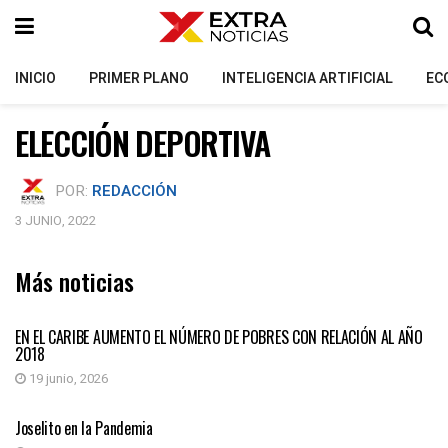
INICIO
PRIMER PLANO
INTELIGENCIA ARTIFICIAL
EC
ELECCIÓN DEPORTIVA
POR:
REDACCIÓN
3 JUNIO, 2022
Más noticias
COLUMNISTAS INVITADOS
EN EL CARIBE AUMENTO EL NÚMERO DE POBRES CON RELACIÓN AL AÑO
2018
19 junio, 2026
COLUMNISTAS INVITADOS
Joselito en la Pandemia