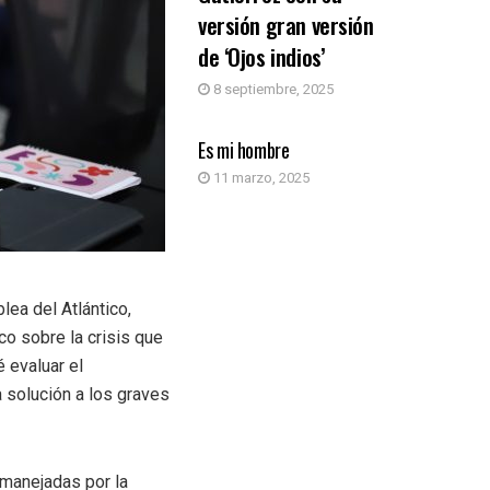
versión gran versión
de ‘Ojos indios’
8 septiembre, 2025
OPINIÓN
Es mi hombre
11 marzo, 2025
ea del Atlántico,
co sobre la crisis que
é evaluar el
 solución a los graves
 manejadas por la