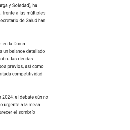
arga y Soledad), ha
 frente a las múltiples
secretario de Salud han
e en la Duma
s un balance detallado
sobre las deudas
sos previos, así como
imitada competitividad
e 2024, el debate aún no
do urgente a la mesa
arecer el sombrío