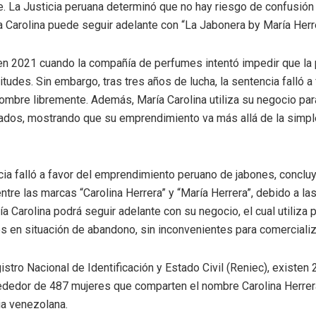
. La Justicia peruana determinó que no hay riesgo de confusión
 Carolina puede seguir adelante con “La Jabonera by María Herre
n 2021 cuando la compañía de perfumes intentó impedir que la p
tudes. Sin embargo, tras tres años de lucha, la sentencia falló a
ombre libremente. Además, María Carolina utiliza su negocio para 
dos, mostrando que su emprendimiento va más allá de la simpl
cia falló a favor del emprendimiento peruano de jabones, conclu
tre las marcas “Carolina Herrera” y “María Herrera”, debido a las
a Carolina podrá seguir adelante con su negocio, el cual utiliza pa
s en situación de abandono, sin inconvenientes para comerciali
istro Nacional de Identificación y Estado Civil (Reniec), existen
rededor de 487 mujeres que comparten el nombre Carolina Herrera,
a venezolana.