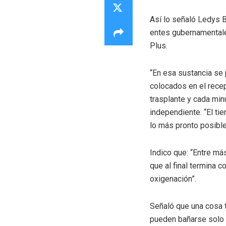
Así lo señaló Ledys B
entes gubernamentale
Plus.
“En esa sustancia se
colocados en el recep
trasplante y cada min
independiente. “El ti
lo más pronto posible 
Indico que: “Entre má
que al final termina 
oxigenación”.
Señaló que una cosa t
pueden bañarse solo 