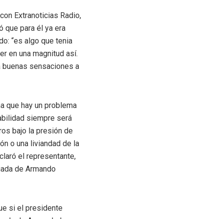
con Extranoticias Radio,
 que para él ya era
do: “es algo que tenia
er en una magnitud así.
ja buenas sensaciones a
rma que hay un problema
abilidad siempre será
ros bajo la presión de
n o una liviandad de la
laró el representante,
egada de Armando
e si el presidente