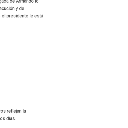
egada de Armando lo
jecución y de
el presidente le está
os reflejan la
os días.