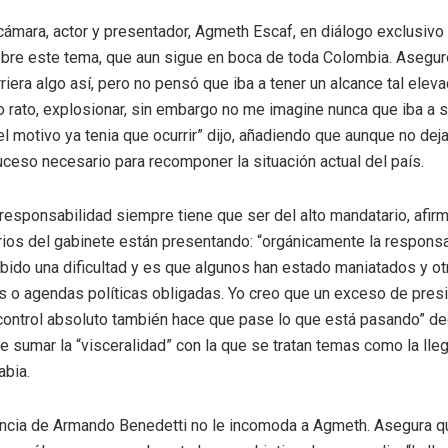
 cámara, actor y presentador, Agmeth Escaf, en diálogo exclusivo 
bre este tema, que aun sigue en boca de toda Colombia. Aseguró
era algo así, pero no pensó que iba a tener un alcance tal eleva
rato, explosionar, sin embargo no me imagine nunca que iba a s
el motivo ya tenia que ocurrir” dijo, añadiendo que aunque no de
ceso necesario para recomponer la situación actual del país.
responsabilidad siempre tiene que ser del alto mandatario, afi
rios del gabinete están presentando: “orgánicamente la respons
habido una dificultad y es que algunos han estado maniatados y ot
 o agendas políticas obligadas. Yo creo que un exceso de presió
control absoluto también hace que pase lo que está pasando” dec
e sumar la “visceralidad” con la que se tratan temas como la ll
abia.
encia de Armando Benedetti no le incomoda a Agmeth. Asegura qu