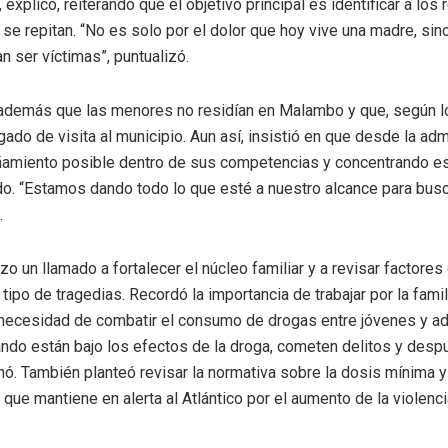
, explicó, reiterando que el objetivo principal es identificar a los
se repitan. “No es solo por el dolor que hoy vive una madre, sin
n ser víctimas”, puntualizó.
 además que las menores no residían en Malambo y que, según lo
egado de visita al municipio. Aun así, insistió en que desde la adm
amiento posible dentro de sus competencias y concentrando es
do. “Estamos dando todo lo que esté a nuestro alcance para busc
.
o un llamado a fortalecer el núcleo familiar y a revisar factores
e tipo de tragedias. Recordó la importancia de trabajar por la fam
 necesidad de combatir el consumo de drogas entre jóvenes y a
ndo están bajo los efectos de la droga, cometen delitos y desp
onó. También planteó revisar la normativa sobre la dosis mínima y e
que mantiene en alerta al Atlántico por el aumento de la violenci