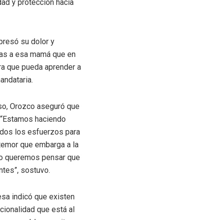
dad y protección hacia
presó su dolor y
cias a esa mamá que en
ra que pueda aprender a
andataria.
aso, Orozco aseguró que
s. “Estamos haciendo
odos los esfuerzos para
 temor que embarga a la
“No queremos pensar que
ntes”, sostuvo.
desa indicó que existen
cionalidad que está al