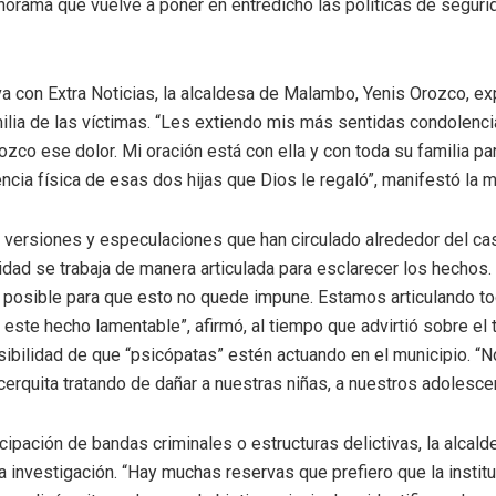
orama que vuelve a poner en entredicho las políticas de seguri
va con Extra Noticias, la alcaldesa de Malambo, Yenis Orozco, ex
milia de las víctimas. “Les extiendo mis más sentidas condolen
co ese dolor. Mi oración está con ella y con toda su familia pa
encia física de esas dos hijas que Dios le regaló”, manifestó la m
s versiones y especulaciones que han circulado alrededor del c
lidad se trabaja de manera articulada para esclarecer los hecho
posible para que esto no quede impune. Estamos articulando t
a este hecho lamentable”, afirmó, al tiempo que advirtió sobre el
sibilidad de que “psicópatas” estén actuando en el municipio. 
rquita tratando de dañar a nuestras niñas, a nuestros adolesce
icipación de bandas criminales o estructuras delictivas, la alcal
a investigación. “Hay muchas reservas que prefiero que la institu