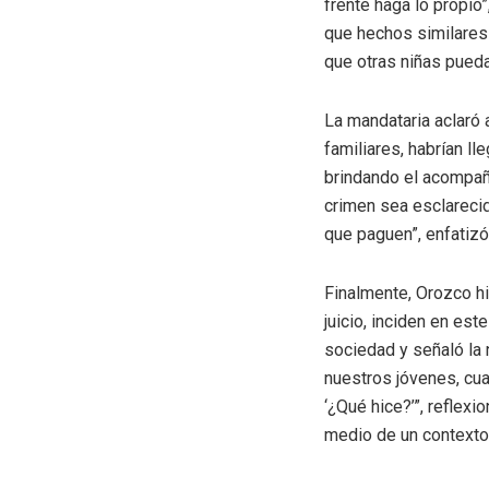
frente haga lo propio”
que hechos similares 
que otras niñas pueda
La mandataria aclaró
familiares, habrían ll
brindando el acompañ
crimen sea esclareci
que paguen”, enfatizó
Finalmente, Orozco hiz
juicio, inciden en est
sociedad y señaló la
nuestros jóvenes, cua
‘¿Qué hice?’”, reflexi
medio de un contexto 