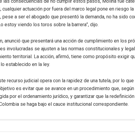
e las consecuencias de no cumplir estos pasos, Molina fue cate
, cualquier actuación por fuera del marco legal pone en riesgo la
 pese a ser el abogado que presentó la demanda, no ha sido con
o estoy viendo los toros sobre la barrera”, dijo.
ón, anunció que presentará una acción de cumplimiento en los pró
es involucradas se ajusten a las normas constitucionales y lega
nto territorial. La acción, afirmó, tiene como propósito exigir q
lo establecido en la ley.
e recurso judicial opera con la rapidez de una tutela, por lo que 
jetivo es evitar que se avance en un procedimiento que, según é
ida por el ordenamiento jurídico, y garantizar que la redefinición
 Colombia se haga bajo el cauce institucional correspondiente.