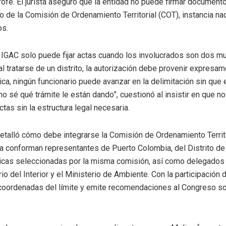
trofe. El jurista aseguró que la entidad no puede firmar document
o de la Comisión de Ordenamiento Territorial (COT), instancia n
os.
 IGAC solo puede fijar actas cuando los involucrados son dos mu
 al tratarse de un distrito, la autorización debe provenir expresa
dica, ningún funcionario puede avanzar en la delimitación sin que
no sé qué trámite le están dando”, cuestionó al insistir en que n
tas sin la estructura legal necesaria.
talló cómo debe integrarse la Comisión de Ordenamiento Territo
a conforman representantes de Puerto Colombia, del Distrito de 
icas seleccionadas por la misma comisión, así como delegados 
rio del Interior y el Ministerio de Ambiente. Con la participación
coordenadas del límite y emite recomendaciones al Congreso sob