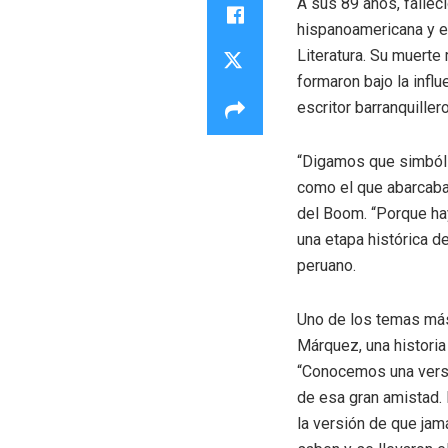
A sus 89 años, fallec
hispanoamericana y e
Literatura. Su muerte
formaron bajo la infl
escritor barranquiller
“Digamos que simbóli
como el que abarcaba 
del Boom. “Porque ha
una etapa histórica d
peruano.
Uno de los temas más 
Márquez, una historia
“Conocemos una versi
de esa gran amistad. 
la versión de que jam