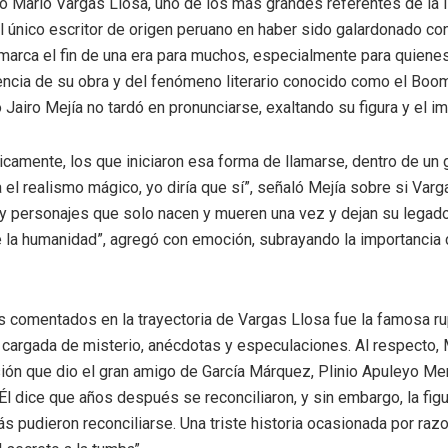
ió Mario Vargas Llosa, uno de los más grandes referentes de la l
l único escritor de origen peruano en haber sido galardonado co
 marca el fin de una era para muchos, especialmente para quiene
uencia de su obra y del fenómeno literario conocido como el Boo
o Jairo Mejía no tardó en pronunciarse, exaltando su figura y el 
camente, los que iniciaron esa forma de llamarse, dentro de un 
el realismo mágico, yo diría que sí”, señaló Mejía sobre si Varga
y personajes que solo nacen y mueren una vez y dejan su legado
e la humanidad”, agregó con emoción, subrayando la importancia c
comentados en la trayectoria de Vargas Llosa fue la famosa rup
 cargada de misterio, anécdotas y especulaciones. Al respecto, 
ón que dio el gran amigo de García Márquez, Plinio Apuleyo Men
Él dice que años después se reconciliaron, y sin embargo, la fi
ás pudieron reconciliarse. Una triste historia ocasionada por raz