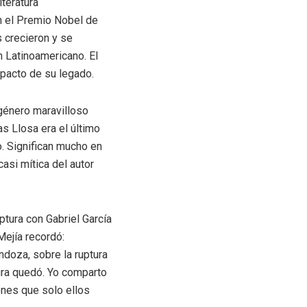
iteratura
n el Premio Nobel de
s crecieron y se
m Latinoamericano. El
impacto de su legado.
género maravilloso
s Llosa era el último
. Significan mucho en
asi mítica del autor
tura con Gabriel García
Mejía recordó:
doza, sobre la ruptura
gura quedó. Yo comparto
ones que solo ellos