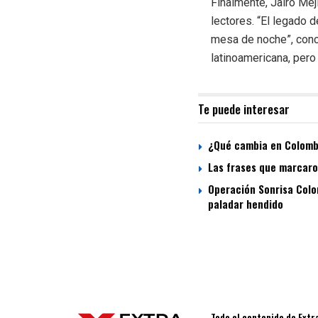
Finalmente, Jairo Mej
lectores. “El legado 
mesa de noche”, conclu
latinoamericana, pero
Te puede interesar
¿Qué cambia en Colombi
Las frases que marcaron
Operación Sonrisa Colom
paladar hendido
Todo el contenido de Extr