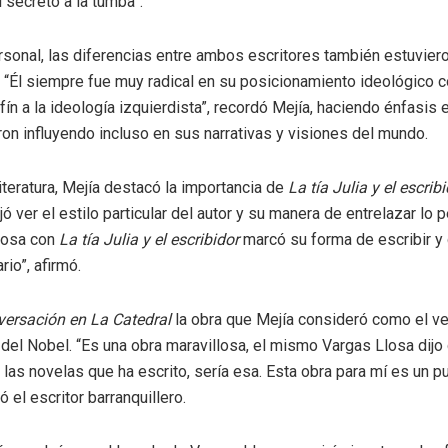
 secreto a la tumba”.
rsonal, las diferencias entre ambos escritores también estuvie
 “Él siempre fue muy radical en su posicionamiento ideológico co
n a la ideología izquierdista”, recordó Mejía, haciendo énfasis
on influyendo incluso en sus narrativas y visiones del mundo.
literatura, Mejía destacó la importancia de
La tía Julia y el escrib
ó ver el estilo particular del autor y su manera de entrelazar lo p
Llosa con
La tía Julia y el escribidor
marcó su forma de escribir y 
rio”, afirmó.
ersación en La Catedral
la obra que Mejía consideró como el v
a del Nobel. “Es una obra maravillosa, el mismo Vargas Llosa dijo 
 las novelas que ha escrito, sería esa. Esta obra para mí es un 
 el escritor barranquillero.