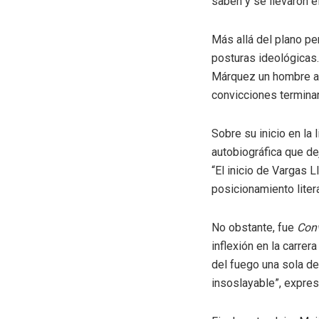
saben y se llevaron el
Más allá del plano pe
posturas ideológicas.
Márquez un hombre afí
convicciones terminar
Sobre su inicio en la 
autobiográfica que dej
“El inicio de Vargas 
posicionamiento litera
No obstante, fue
Conv
inflexión en la carrer
del fuego una sola de
insoslayable”, expresó