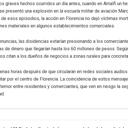
os graves hechos ocurridos un día antes, cuando en Amalfi un hel
 se presentó una explosión en la escuela militar de aviación Marc
 de esos episodios, la acción en Florencia no dejó víctimas mort
ones materiales en algunos establecimientos comerciales.
nuncias, las disidencias estarían presionando a los comerciant
 de dinero que llegarían hasta los 60 millones de pesos. Según
pos citan a los dueños de negocios a zonas rurales para concreta
penas horas después de que circularan en redes sociales audios 
sitar por el centro de Florencia. La coincidencia de estos mensaj
emor entre residentes y comerciantes, que ven en riesgo la seg
ad.