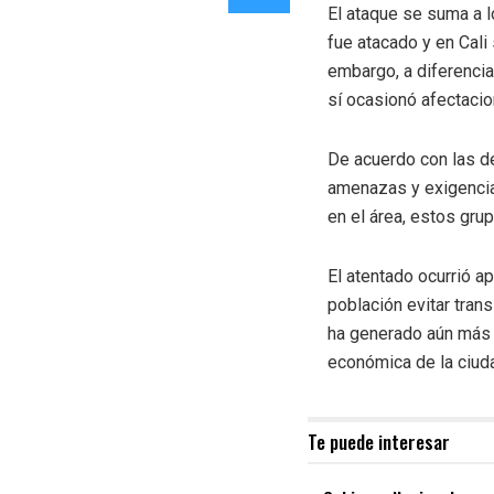
El ataque se suma a l
fue atacado y en Cali
embargo, a diferencia
sí ocasionó afectaci
De acuerdo con las de
amenazas y exigencias
en el área, estos gru
El atentado ocurrió a
población evitar tran
ha generado aún más t
económica de la ciud
Te puede interesar