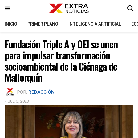
INICIO
PRIMER PLANO
INTELIGENCIA ARTIFICIAL
EC
Fundación Triple A y OEI se unen
para impulsar transformación
socioambiental de la Ciénaga de
Mallorquín
POR:
REDACCIÓN
4 JULIO, 2023