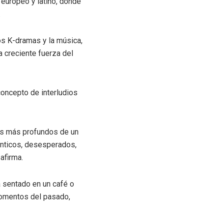
 europeo y latino, donde
.
os K-dramas y la música,
a creciente fuerza del
concepto de interludios
os más profundos de un
ánticos, desesperados,
afirma.
 sentado en un café o
momentos del pasado,