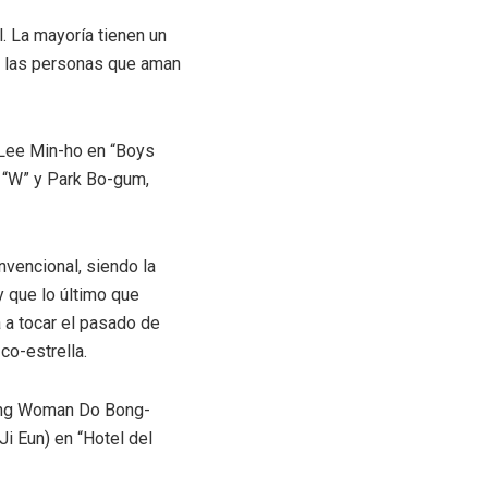
. La mayoría tienen un
a las personas que aman
 Lee Min-ho en “Boys
y “W” y Park Bo-gum,
nvencional, siendo la
 que lo último que
a a tocar el pasado de
co-estrella.
rong Woman Do Bong-
Ji Eun) en “Hotel del