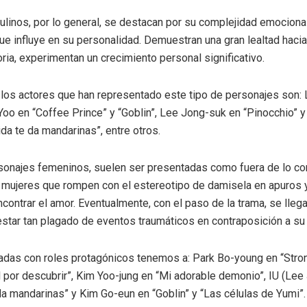
inos, por lo general, se destacan por su complejidad emocional
e influye en su personalidad. Demuestran una gran lealtad haci
storia, experimentan un crecimiento personal significativo.
los actores que han representado este tipo de personajes son:
oo en “Coffee Prince” y “Goblin”, Lee Jong-suk en “Pinocchio” 
ida te da mandarinas”, entre otros.
rsonajes femeninos, suelen ser presentadas como fuera de lo co
 mujeres que rompen con el estereotipo de damisela en apuros y
contrar el amor. Eventualmente, con el paso de la trama, se lleg
 estar tan plagado de eventos traumáticos en contraposición a su 
cadas con roles protagónicos tenemos a: Park Bo-young en “St
 por descubrir”, Kim Yoo-jung en “Mi adorable demonio”, IU (Lee 
 da mandarinas” y Kim Go-eun en “Goblin” y “Las células de Yumi”.