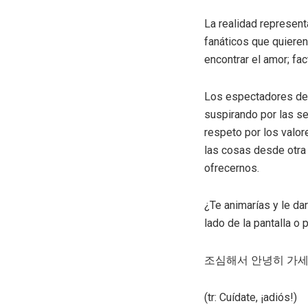
La realidad represent
fanáticos que quieren
encontrar el amor; fa
Los espectadores de 
suspirando por las se
respeto por los valore
las cosas desde otra 
ofrecernos.
¿Te animarías y le da
lado de la pantalla o 
조심해서
안녕히
가
(tr: Cuídate, ¡adiós!)