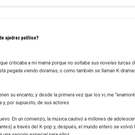
de ajedrez político?
to que criticaba a mi mamá porque no soltaba sus novelas turcas d
está pegada viendo doramas, o como también se llaman K-dramas
nen su encanto, y desde la primera vez que los vi, me “enamoré”
ra y, por supuesto, de sus actores.
evo. En un comienzo, la música cautivó a millones de adolesce
antes) a través del K-pop y, después, el mundo entero se volvió 
ne una sección especial para ellos.