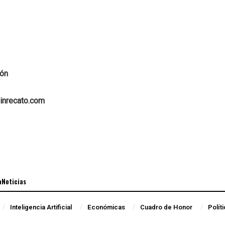
gón
inrecato.com
aNoticias
Inteligencia Artificial
Económicas
Cuadro de Honor
Polít