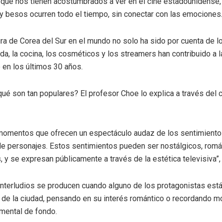
 que nos tienen acostumbrados a ver en el cine estadounidense,
y besos ocurren todo el tiempo, sin conectar con las emociones
ura de Corea del Sur en el mundo no solo ha sido por cuenta de l
da, la cocina, los cosméticos y los streamers han contribuido a l
 en los últimos 30 años.
qué son tan populares? El profesor Choe lo explica a través del 
 momentos que ofrecen un espectáculo audaz de los sentimient
 de personajes. Estos sentimientos pueden ser nostálgicos, rom
, y se expresan públicamente a través de la estética televisiva”, 
interludios se producen cuando alguno de los protagonistas está
co de la ciudad, pensando en su interés romántico o recordando 
mental de fondo.