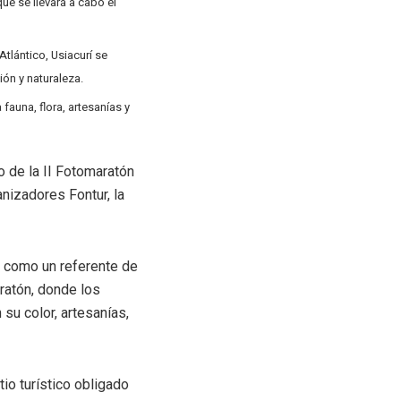
ue se llevará a cabo el
Atlántico, Usiacurí se
ión y naturaleza.
 fauna, flora, artesanías y
o de la II Fotomaratón
anizadores Fontur, la
da como un referente de
aratón, donde los
su color, artesanías,
o turístico obligado