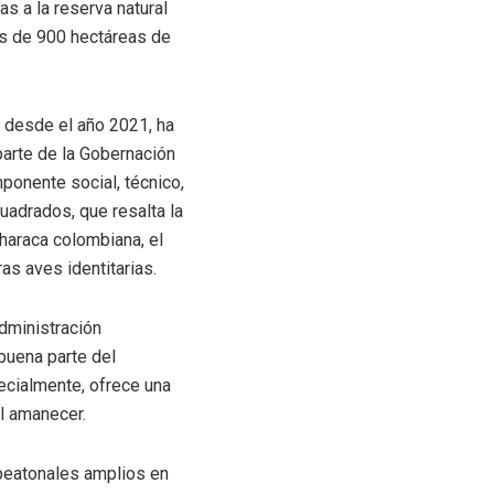
s a la reserva natural
ás de 900 hectáreas de
, desde el año 2021, ha
 parte de la Gobernación
mponente social, técnico,
cuadrados, que resalta la
haraca colombiana, el
ras aves identitarias.
dministración
 buena parte del
ecialmente, ofrece una
l amanecer.
 peatonales amplios en