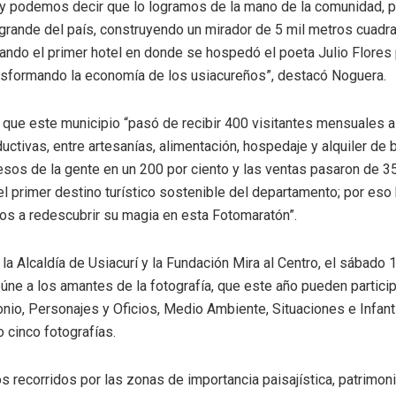
y podemos decir que lo logramos de la mano de la comunidad, pi
grande del país, construyendo un mirador de 5 mil metros cuadr
rando el primer hotel en donde se hospedó el poeta Julio Flores 
ansformando la economía de los usiacureños”, destacó Noguera.
que este municipio “pasó de recibir 400 visitantes mensuales a
ctivas, entre artesanías, alimentación, hospedaje y alquiler de 
esos de la gente en un 200 por ciento y las ventas pasaron de 3
l primer destino turístico sostenible del departamento; por eso h
mos a redescubrir su magia en esta Fotomaratón”.
la Alcaldía de Usiacurí y la Fundación Mira al Centro, el sábado 1 
eúne a los amantes de la fotografía, que este año pueden particip
onio, Personajes y Oficios, Medio Ambiente, Situaciones e Infant
 cinco fotografías.
 recorridos por las zonas de importancia paisajística, patrimonia