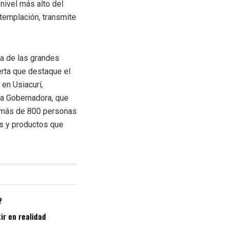
 nivel más alto del
ntemplación, transmite
na de las grandes
erta que destaque el
en Usiacurí,
 la Gobernadora, que
n más de 800 personas
os y productos que
?
ir en realidad