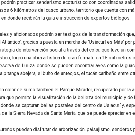
 podrán practicar senderismo ecoturístico con coordinadas salida
asos 6 kilómetros del casco urbano, territorio que cuenta con m
 en donde recibirán la guía e instrucción de expertos biólogos.
les y aficionados podrán ser testigos de la transformación que
l Atlántico’, gracias a puesta en marcha de ‘Usiacurí es Más’ por
trategia de intervención social a través del color, que tuvo un co
urístico, logró una obra artística de gran formato en 18 mil metros 
 reserva de Luriza, donde se pueden encontrar aves como la guac
a pitanga abejera, el búho de anteojos, el tucán caribeño entre ot
on color se sumó también el Parque Mirador, recuperado por la a
ra que permite la visualización de la belleza del municipio y de
onde se capturan bellas postales del centro de Usiacurí y, esp
 de la Sierra Nevada de Santa Marta, que se puede apreciar en e
cureños pueden disfrutar de arborización, paisajismo, senderos