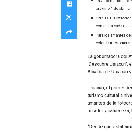
La Gobernadora del At
próximo 1 de abril en
Gracias a la interven
consolida cada día co
Para los amantes de la
color, la II Fotomarató
La gobernadora del At
‘Descubre Usiacurí’, e
Alcaldía de Usiacurí y
Usiacurí, el primer d
turismo cultural a ni
amantes de la fotogra
mirador y naturaleza, 
“Desde que estábamos