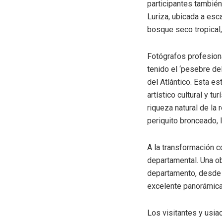
participantes también
Luriza, ubicada a esc
bosque seco tropical,
Fotógrafos profesiona
tenido el ‘pesebre de
del Atlántico. Esta es
artístico cultural y t
riqueza natural de la
periquito bronceado, l
A la transformación c
departamental. Una ob
departamento, desde d
excelente panorámica
Los visitantes y usia