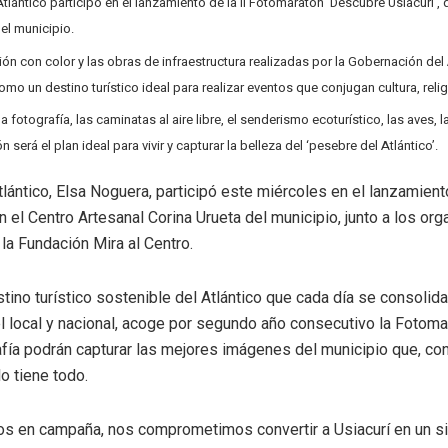
lántico participó en el lanzamiento de la II Fotomaratón ‘Descubre Usiacurí’, q
 el municipio.
ción con color y las obras de infraestructura realizadas por la Gobernación del 
mo un destino turístico ideal para realizar eventos que conjugan cultura, relig
 fotografía, las caminatas al aire libre, el senderismo ecoturístico, las aves, la
n será el plan ideal para vivir y capturar la belleza del ‘pesebre del Atlántico’.
lántico, Elsa Noguera, participó este miércoles en el lanzamient
n el Centro Artesanal Corina Urueta del municipio, junto a los org
 la Fundación Mira al Centro.
estino turístico sostenible del Atlántico que cada día se consoli
vel local y nacional, acoge por segundo año consecutivo la Fotom
fía podrán capturar las mejores imágenes del municipio que, con 
lo tiene todo.
 en campaña, nos comprometimos convertir a Usiacurí en un siti