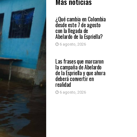
Más noticias
PRIMER PLANO
¿Qué cambia en Colombia
desde este 7 de agosto
con la llegada de
Abelardo de la Espriella?
6 agosto, 2026
PRIMER PLANO
Las frases que marcaron
la campaña de Abelardo
de la Espriella y que ahora
deberá convertir en
realidad
6 agosto, 2026