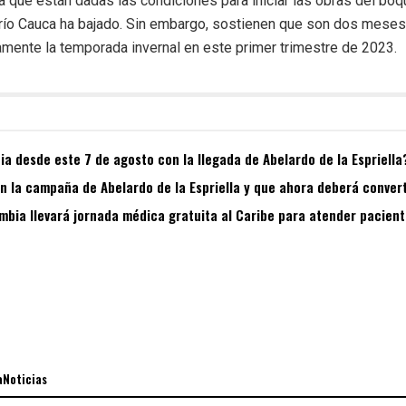
que están dadas las condiciones para iniciar las obras del boqu
 río Cauca ha bajado. Sin embargo, sostienen que son dos meses
mente la temporada invernal en este primer trimestre de 2023.
a desde este 7 de agosto con la llegada de Abelardo de la Espriella
 la campaña de Abelardo de la Espriella y que ahora deberá convert
bia llevará jornada médica gratuita al Caribe para atender pacient
aNoticias