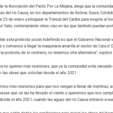
de la Asociación del Pacto Por La Mojana, alega que la comunid
as del río Cauca, en los departamentos de Bolívar, Sucre, Córdob
e 25 de enero a bloquear la Troncal del Caribe para exigirle al G
 e’ Gato, contemplando otras vías en las que también puedan prot
itar esta protesta social indefinida es que el Gobierno Nacional
 y comience a llegar la maquinaria amarilla al sector de Cara e’ 
 la protesta, de lo contrario, no tenemos otra alternativa”, explicó
ya no quieren más reuniones, que ya la comunidad está cansada
n las obras que solicitan desde el año 2021
emos más reuniones para que nos vengan a llenar de mentiras, a
esas que se las ha llevado el viento y queremos que nos cumpl
esde el año 2021, cuando las aguas del río Cauca entraron a nues