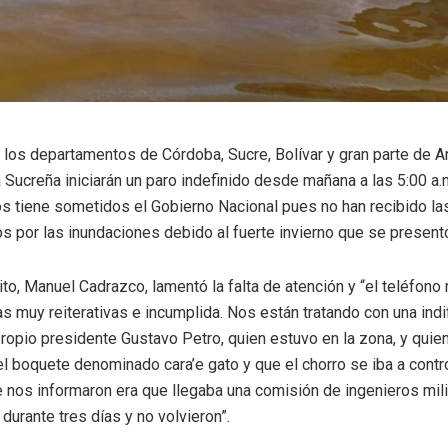
 los departamentos de Córdoba, Sucre, Bolívar y gran parte de 
a Sucreña iniciarán un paro indefinido desde mañana a las 5:00 a.
os tiene sometidos el Gobierno Nacional pues no han recibido la
 por las inundaciones debido al fuerte invierno que se present
to, Manuel Cadrazco, lamentó la falta de atención y “el teléfono r
 muy reiterativas e incumplida. Nos están tratando con una indif
propio presidente Gustavo Petro, quien estuvo en la zona, y qu
el boquete denominado cara’e gato y que el chorro se iba a contr
 nos informaron era que llegaba una comisión de ingenieros milita
 durante tres días y no volvieron”.