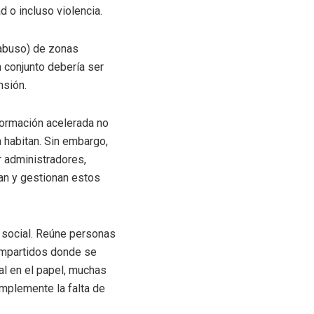
 o incluso violencia.
 abuso) de zonas
n conjunto debería ser
nsión.
formación acelerada no
 habitan. Sin embargo,
 administradores,
jan y gestionan estos
s social. Reúne personas
ompartidos donde se
al en el papel, muchas
simplemente la falta de