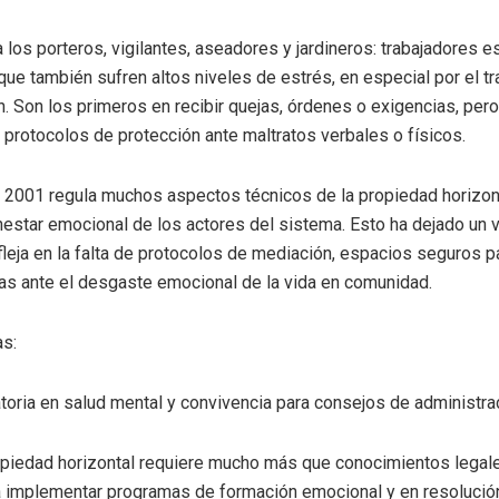
los porteros, vigilantes, aseadores y jardineros: trabajadores e
que también sufren altos niveles de estrés, en especial por el t
en. Son los primeros en recibir quejas, órdenes o exigencias, per
protocolos de protección ante maltratos verbales o físicos.
 2001 regula muchos aspectos técnicos de la propiedad horizon
nestar emocional de los actores del sistema. Esto ha dejado un v
fleja en la falta de protocolos de mediación, espacios seguros pa
as ante el desgaste emocional de la vida en comunidad.
as
:
atoria en salud mental y convivencia para consejos de administr
opiedad horizontal requiere mucho más que conocimientos legale
 implementar programas de formación emocional y en resolución 