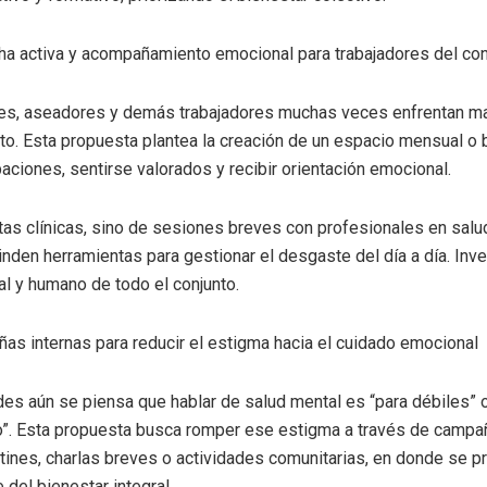
ha activa y acompañamiento emocional para trabajadores del con
tes, aseadores y demás trabajadores muchas veces enfrentan malt
nto. Esta propuesta plantea la creación de un espacio mensual o
ciones, sentirse valorados y recibir orientación emocional.
tas clínicas, sino de sesiones breves con profesionales en salu
inden herramientas para gestionar el desgaste del día a día. Inve
ral y humano de todo el conjunto.
as internas para reducir el estigma hacia el cuidado emocional
s aún se piensa que hablar de salud mental es “para débiles” 
o”. Esta propuesta busca romper ese estigma a través de campañ
tines, charlas breves o actividades comunitarias, en donde se 
 del bienestar integral.