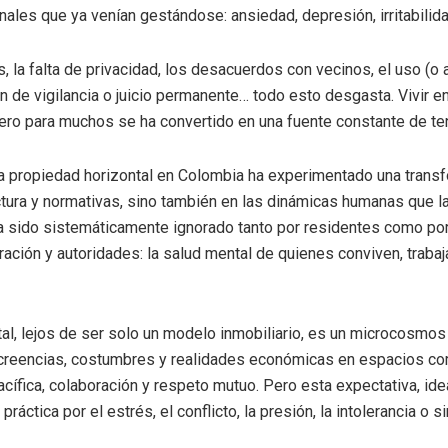
ales que ya venían gestándose: ansiedad, depresión, irritabilidad
, la falta de privacidad, los desacuerdos con vecinos, el uso (o
 de vigilancia o juicio permanente… todo esto desgasta. Vivir e
ero para muchos se ha convertido en una fuente constante de te
la propiedad horizontal en Colombia ha experimentado una trans
ctura y normativas, sino también en las dinámicas humanas que la
a sido sistemáticamente ignorado tanto por residentes como por
ación y autoridades: la salud mental de quienes conviven, traba
al, lejos de ser solo un modelo inmobiliario, es un microcosmo
 creencias, costumbres y realidades económicas en espacios c
cífica, colaboración y respeto mutuo. Pero esta expectativa, ide
ráctica por el estrés, el conflicto, la presión, la intolerancia o 