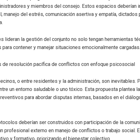
nistradores y miembros del consejo. Estos espacios deberían inc
l, manejo del estrés, comunicación asertiva y empatía, dictados
ia.
s lideran la gestión del conjunto no solo tengan herramientas té
para contener y manejar situaciones emocionalmente cargadas
s de resolución pacífica de conflictos con enfoque psicosocial
vecinos, o entre residentes y la administración, son inevitables
entre un entorno saludable o uno tóxico. Esta propuesta plantea l
preventivos para abordar disputas internas, basados en el diálogo
tocolos deberían ser construidos con participación de la comuni
profesional externo en manejo de conflictos o trabajo social. 
ativo y formativo, priorizando el bienestar colectivo.