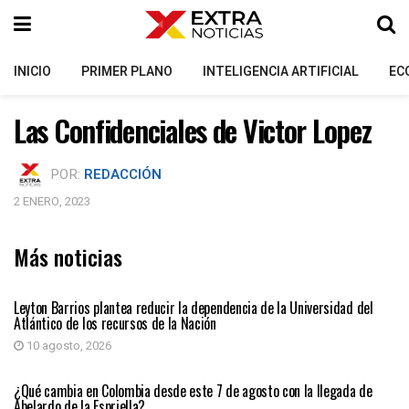
INICIO
PRIMER PLANO
INTELIGENCIA ARTIFICIAL
EC
Las Confidenciales de Victor Lopez
POR:
REDACCIÓN
2 ENERO, 2023
Más noticias
PRIMER PLANO
Leyton Barrios plantea reducir la dependencia de la Universidad del
Atlántico de los recursos de la Nación
10 agosto, 2026
PRIMER PLANO
¿Qué cambia en Colombia desde este 7 de agosto con la llegada de
Abelardo de la Espriella?