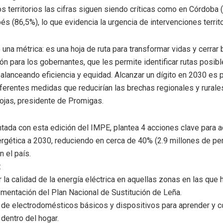
os territorios las cifras siguen siendo críticas como en Córdoba 
és (86,5%), lo que evidencia la urgencia de intervenciones territ
na métrica: es una hoja de ruta para transformar vidas y cerrar 
ón para los gobernantes, que les permite identificar rutas posible
alanceando eficiencia y equidad. Alcanzar un dígito en 2030 es p
erentes medidas que reducirían las brechas regionales y rurales
ojas, presidente de Promigas.
ntada con esta edición del IMPE, plantea 4 acciones clave para a
ergética a 2030, reduciendo en cerca de 40% (2.9 millones de p
 el país.
:
r la calidad de la energía eléctrica en aquellas zonas en las que
ementación del Plan Nacional de Sustitución de Leña.
n de electrodomésticos básicos y dispositivos para aprender y c
 dentro del hogar.