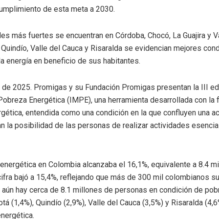
 cumplimiento de esta meta a 2030.
ales más fuertes se encuentran en Córdoba, Chocó, La Guajira y 
uindío, Valle del Cauca y Risaralda se evidencian mejores condi
la energía en beneficio de sus habitantes.
 de 2025. Promigas y su Fundación Promigas presentan la III edi
obreza Energética (IMPE), una herramienta desarrollada con la 
rgética, entendida como una condición en la que confluyen una a
an la posibilidad de las personas de realizar actividades esenci
 energética en Colombia alcanzaba el 16,1%, equivalente a 8.4 m
cifra bajó a 15,4%, reflejando que más de 300 mil colombianos su
 aún hay cerca de 8.1 millones de personas en condición de pob
á (1,4%), Quindío (2,9%), Valle del Cauca (3,5%) y Risaralda (4,
energética.