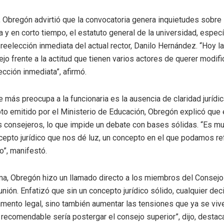
 Obregón advirtió que la convocatoria genera inquietudes sobre 
ta y en corto tiempo, el estatuto general de la universidad, espec
 reelección inmediata del actual rector, Danilo Hernández. “Hoy l
o frente a la actitud que tienen varios actores de querer modific
ección inmediata”, afirmó.
 más preocupa a la funcionaria es la ausencia de claridad jurídic
to emitido por el Ministerio de Educación, Obregón explicó que 
os consejeros, lo que impide un debate con bases sólidas. “Es m
pto jurídico que nos dé luz, un concepto en el que podamos ref
”, manifestó.
a, Obregón hizo un llamado directo a los miembros del Consejo 
unión. Enfatizó que sin un concepto jurídico sólido, cualquier de
amento legal, sino también aumentar las tensiones que ya se viv
s recomendable sería postergar el consejo superior”, dijo, dest