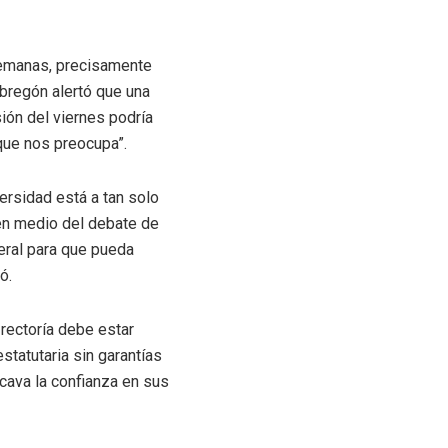
 semanas, precisamente
Obregón alertó que una
ión del viernes podría
que nos preocupa”.
ersidad está a tan solo
 en medio del debate de
neral para que pueda
ó.
 rectoría debe estar
estatutaria sin garantías
ocava la confianza en sus