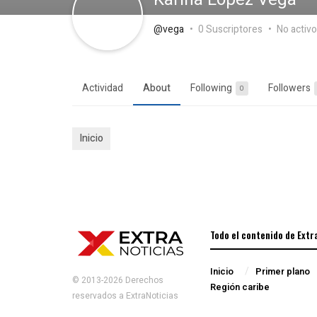
@vega
0 Suscriptores
No activ
Actividad
About
Following
Followers
0
Inicio
Todo el contenido de Extr
Inicio
Primer plano
© 2013-2026 Derechos
Región caribe
reservados a ExtraNoticias