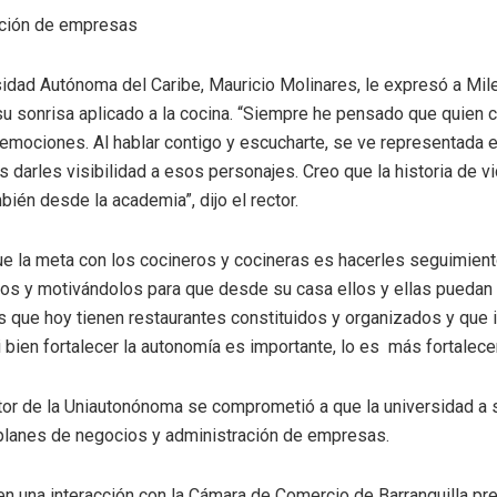
ación de empresas
rsidad Autónoma del Caribe, Mauricio Molinares, le expresó a Mil
su sonrisa aplicado a la cocina. “Siempre he pensado que quien 
mociones. Al hablar contigo y escucharte, se ve representada e
 darles visibilidad a esos personajes. Creo que la historia de 
ién desde la academia”, dijo el rector.
e la meta con los cocineros y cocineras es hacerles seguimiento
los y motivándolos para que desde su casa ellos y ellas pueda
 que hoy tienen restaurantes constituidos y organizados y que i
 bien fortalecer la autonomía es importante, lo es más fortalece
tor de la Uniautonónoma se comprometió a que la universidad a 
planes de negocios y administración de empresas.
en una interacción con la Cámara de Comercio de Barranquilla pr