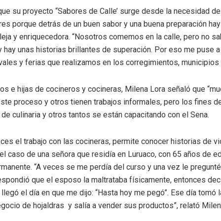
que su proyecto “Sabores de Calle’ surge desde la necesidad de 
es porque detrás de un buen sabor y una buena preparación hay
pleja y enriquecedora. “Nosotros comemos en la calle, pero no 
y hay unas historias brillantes de superación. Por eso me puse a 
vales y ferias que realizamos en los corregimientos, municipios y
jos e hijas de cocineros y cocineras, Milena Lora señaló que “m
te proceso y otros tienen trabajos informales, pero los fines 
 de culinaria y otros tantos se están capacitando con el Sena.
es el trabajo con las cocineras, permite conocer historias de v
l caso de una señora que residía en Luruaco, con 65 años de ed
manente. “A veces se me perdía del curso y una vez le pregunté
respondió que el esposo la maltrataba físicamente, entonces d
legó el día en que me dijo: “Hasta hoy me pegó”. Ese día tomó la
gocio de hojaldras y salía a vender sus productos”, relató Milen