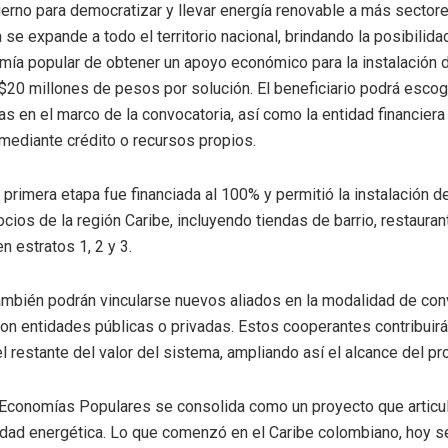
erno para democratizar y llevar energía renovable a más sectore
se expande a todo el territorio nacional, brindando la posibilida
mía popular de obtener un apoyo económico para la instalación 
$20 millones de pesos por solución. El beneficiario podrá esco
as en el marco de la convocatoria, así como la entidad financiera 
mediante crédito o recursos propios.
 primera etapa fue financiada al 100% y permitió la instalación
cios de la región Caribe, incluyendo tiendas de barrio, restauran
 estratos 1, 2 y 3.
ambién podrán vincularse nuevos aliados en la modalidad de co
con entidades públicas o privadas. Estos cooperantes contribuirán
el restante del valor del sistema, ampliando así el alcance del p
 Economías Populares se consolida como un proyecto que articula
idad energética. Lo que comenzó en el Caribe colombiano, hoy se