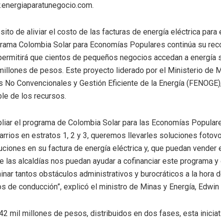
.energiaparatunegocio.com.
ósito de aliviar el costo de las facturas de energía eléctrica pa
grama Colombia Solar para Economías Populares continúa su recor
permitirá que cientos de pequeños negocios accedan a energía s
illones de pesos. Este proyecto liderado por el Ministerio de M
s No Convencionales y Gestión Eficiente de la Energía (FENOGE),
le de los recursos.
iar el programa de Colombia Solar para las Economías Popular
barrios en estratos 1, 2 y 3, queremos llevarles soluciones fotovo
ciones en su factura de energía eléctrica y, que puedan vender 
 las alcaldías nos puedan ayudar a cofinanciar este programa y
inar tantos obstáculos administrativos y burocráticos a la hora d
os de conducción”, explicó el ministro de Minas y Energía, Edwi
42 mil millones de pesos, distribuidos en dos fases, esta inicia