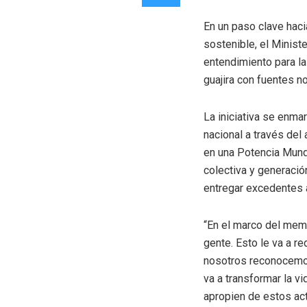
En un paso clave hacia
sostenible, el Minist
entendimiento para la
guajira con fuentes n
La iniciativa se enma
nacional a través del
en una Potencia Mund
colectiva y generació
entregar excedentes a
“En el marco del memo
gente. Esto le va a re
nosotros reconocemos
va a transformar la 
apropien de estos act