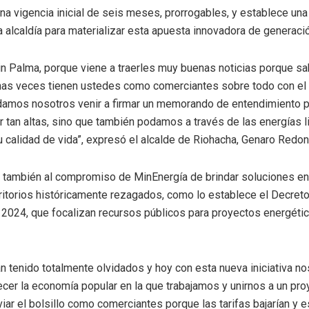
a vigencia inicial de seis meses, prorrogables, y establece una 
la alcaldía para materializar esta apuesta innovadora de generaci
 Palma, porque viene a traerles muy buenas noticias porque s
has veces tienen ustedes como comerciantes sobre todo con el p
damos nosotros venir a firmar un memorando de entendimiento pa
tan altas, sino que también podamos a través de las energías l
 calidad de vida”, expresó el alcalde de Riohacha, Genaro Redon
 también al compromiso de MinEnergía de brindar soluciones en
rritorios históricamente rezagados, como lo establece el Decret
2024, que focalizan recursos públicos para proyectos energétic
n tenido totalmente olvidados y hoy con esta nueva iniciativa no
ecer la economía popular en la que trabajamos y unirnos a un pr
iviar el bolsillo como comerciantes porque las tarifas bajarían y