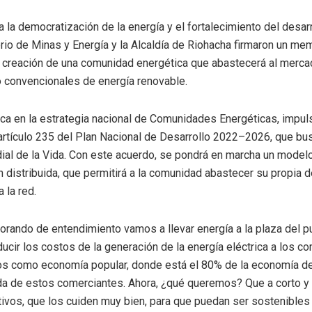
 la democratización de la energía y el fortalecimiento del desarro
erio de Minas y Energía y la Alcaldía de Riohacha firmaron un m
 creación de una comunidad energética que abastecerá al mercad
o convencionales de energía renovable.
rca en la estrategia nacional de Comunidades Energéticas, impul
 artículo 235 del Plan Nacional de Desarrollo 2022–2026, que bu
ial de la Vida. Con este acuerdo, se pondrá en marcha un model
n distribuida, que permitirá a la comunidad abastecer su propia
 la red.
rando de entendimiento vamos a llevar energía a la plaza del p
ducir los costos de la generación de la energía eléctrica a los co
 como economía popular, donde está el 80% de la economía del
vida de estos comerciantes. Ahora, ¿qué queremos? Que a corto y
ivos, que los cuiden muy bien, para que puedan ser sostenibles