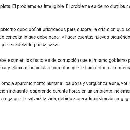
plata. El problema es inteligible. El problema es de no distribu
.
bierno debe definir prioridades para superar la crisis en que s
nde cancelar lo que debe pagar, y hacer cuentas nuevas siguiéndo
 que en adelante pueda pasar.
ebe estar en los factores de corrupción que el mismo gobierno pr
car y eliminar las células corruptas que le han restado al sistem
lombia aparentemente humana”, da pena y vergüenza ajena, ver l
ción indigente, esperando durante horas en un ambiente incleme
la droga que le salvará la vida, debido a una administración neglig