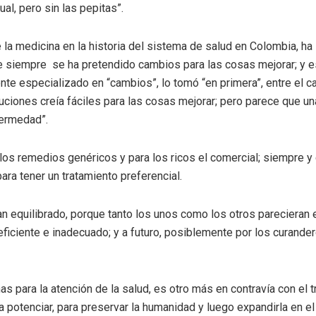
al, pero sin las pepitas”.
de la medicina en la historia del sistema de salud en Colombia, 
ue siempre se ha pretendido cambios para las cosas mejorar; y es
te especializado en “cambios”, lo tomó “en primera”, entre el 
ciones creía fáciles para las cosas mejorar; pero parece que un
fermedad”.
los remedios genéricos y para los ricos el comercial; siempre y
ara tener un tratamiento preferencial.
n equilibrado, porque tanto los unos como los otros parecieran e
eficiente e inadecuado; y a futuro, posiblemente por los curan
as para la atención de la salud, es otro más en contravía con el t
da potenciar, para preservar la humanidad y luego expandirla en e