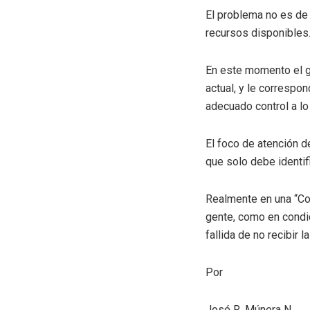
El problema no es de 
recursos disponibles
En este momento el go
actual, y le correspo
adecuado control a lo
El foco de atención d
que solo debe identifi
Realmente en una “Co
gente, como en condi
fallida de no recibir 
Por
José R. Múnera N.