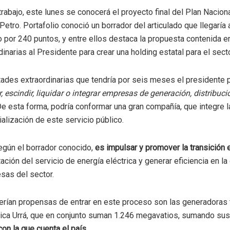
rabajo, este lunes se conocerá el proyecto final del Plan Nacion
etro. Portafolio conoció un borrador del articulado que llegaría 
por 240 puntos, y entre ellos destaca la propuesta contenida en 
inarias al Presidente para crear una holding estatal para el secto
ades extraordinarias que tendría por seis meses el presidente 
r, escindir, liquidar o integrar empresas de generación, distribuc
De esta forma, podría conformar una gran compañía, que integre l
ialización de este servicio público.
según el borrador conocido,
es impulsar y promover la transición e
ción del servicio de energía eléctrica y generar eficiencia en la
sas del sector.
rían propensas de entrar en este proceso son las generadoras 
rica Urrá, que en conjunto suman 1.246 megavatios, sumando sus
on la que cuenta el país.