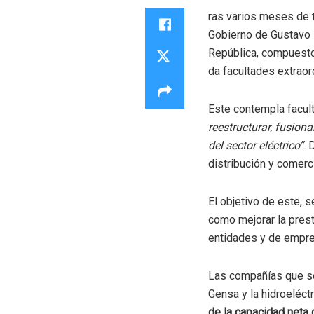
ras varios meses de t
Gobierno de Gustavo P
República, compuesto 
da facultades extraord
Este contempla facult
reestructurar, fusiona
del sector eléctrico”
. 
distribución y comerc
El objetivo de este, 
como mejorar la presta
entidades y de empre
Las compañías que se
Gensa y la hidroeléct
de la capacidad neta c