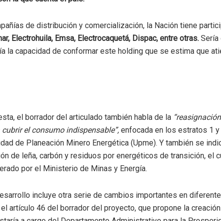
pañías de distribución y comercialización, la Nación tiene partici
r, Electrohuila, Emsa, Electrocaquetá, Dispac, entre otras.
Sería
ía la capacidad de conformar este holding que se estima que at
ta, el borrador del articulado también habla de la
“reasignación
a cubrir el consumo indispensable”,
enfocada en los estratos 1 y 
idad de Planeación Minero Energética (Upme). Y también se indic
ón de leña, carbón y residuos por energéticos de transición, el c
derado por el Ministerio de Minas y Energía.
sarrollo incluye otra serie de cambios importantes en diferente
 el artículo 46 del borrador del proyecto, que propone la creación
estaría a cargo del Departamento Administrativo para la Prosperi