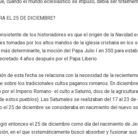
ue, cuando el mundo eclesiástico se impuso, debía ser totalmen
RA EL 25 DE DICIEMBRE?
nsistente de los historiadores es que el origen de la Navidad e
s tomadas por los altos mandos de la iglesia cristiana en los sigl
más determinante, la moción del Papa Julio I en 350 para establ
decretado 4 años después por el Papa Liberio.
ción de esta fecha se relaciona con la necesidad de la recienteme
e sobre los tradicionales cultos paganos romanos. En diciembre
por el Imperio Romano- el culto a Saturno, dios de la agricultura
e estos pueblos). Las Saturnales se realizaban del 17 al 23 de
go el 25 de diciembre se consideraba en nacimiento del nuevo so
eligió entonces el 25 de diciembre como día del nacimiento de J
ión, en el que sistemáticamente buscó absorber y fusionar sus