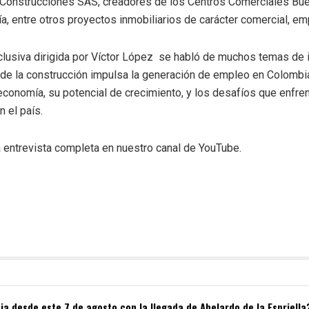
Construcciones SAS, creadores de los Centros Comerciales Buen
a, entre otros proyectos inmobiliarios de carácter comercial, emp
clusiva dirigida por Víctor López se habló de muchos temas de 
de la construcción impulsa la generación de empleo en Colombia,
 economía, su potencial de crecimiento, y los desafíos que enfren
n el país.
 entrevista completa en nuestro canal de YouTube.
a desde este 7 de agosto con la llegada de Abelardo de la Espriella