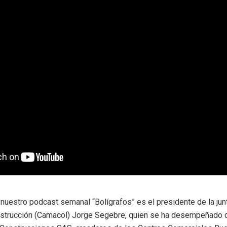
 nuestro podcast semanal “Bolígrafos” es el presidente de la jun
strucción (Camacol) Jorge Segebre, quien se ha desempeñado d