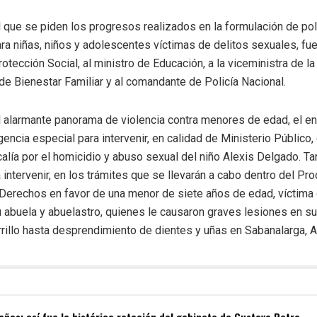
l que se piden los progresos realizados en la formulación de polí
para niñas, niños y adolescentes víctimas de delitos sexuales, fu
otección Social, al ministro de Educación, a la viceministra de la 
de Bienestar Familiar y al comandante de Policía Nacional.
l alarmante panorama de violencia contra menores de edad, el ent
gencia especial para intervenir, en calidad de Ministerio Público,
calía por el homicidio y abuso sexual del niño Alexis Delgado. 
 intervenir, en los trámites que se llevarán a cabo dentro del Pr
Derechos en favor de una menor de siete años de edad, víctima 
 abuela y abuelastro, quienes le causaron graves lesiones en s
illo hasta desprendimiento de dientes y uñas en Sabanalarga, At