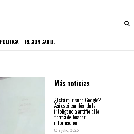
POLÍTICA
REGIÓN CARIBE
Más noticias
INTELIGENCIA
ARTIFICIAL
¿Está muriendo Google?
Así está cambiando la
inteligencia artificial la
forma de buscar
información
9 julio, 2026
INTELIGENCIA