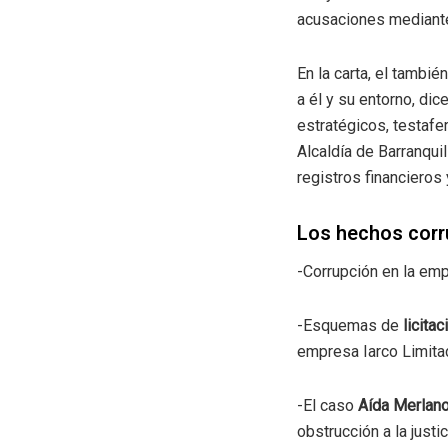
acusaciones mediante 
En la carta, el tambié
a él y su entorno, dic
estratégicos, testafer
Alcaldía de Barranqu
registros financieros
Los hechos corru
-Corrupción en la emp
-Esquemas de
licita
empresa Iarco Limita
-El caso
Aída Merlan
obstrucción a la justic