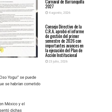
Carnaval de Barranquilla
2027
4 agosto, 2026
BARRANQUILLA
Consejo Directivo de la
C.R.A. aprobó el informe
de gestión del primer
semestre de 2026 con
importantes avances en
la ejecución del Plan de
Acción Institucional
23 julio, 2026
“Oso Yogui” se puede
que se habrían cometido
 en México y el
esentó dichas