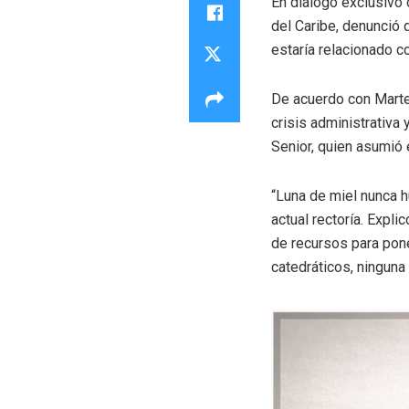
En diálogo exclusivo 
del Caribe, denunció 
estaría relacionado co
De acuerdo con Martel
crisis administrativa 
Senior, quien asumió
“Luna de miel nunca hu
actual rectoría. Expli
de recursos para pone
catedráticos, ningun