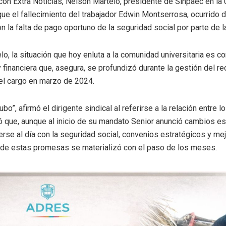
con Extra Noticias, Nelson Martelo, presidente de Sinpaec en l
que el fallecimiento del trabajador Edwin Montserrosa, ocurrido d
n la falta de pago oportuno de la seguridad social por parte de la
o, la situación que hoy enluta a la comunidad universitaria es 
y financiera que, asegura, se profundizó durante la gestión del r
 el cargo en marzo de 2024.
bo”, afirmó el dirigente sindical al referirse a la relación entre l
có que, aunque al inicio de su mandato Senior anunció cambios est
rse al día con la seguridad social, convenios estratégicos y me
a de estas promesas se materializó con el paso de los meses.