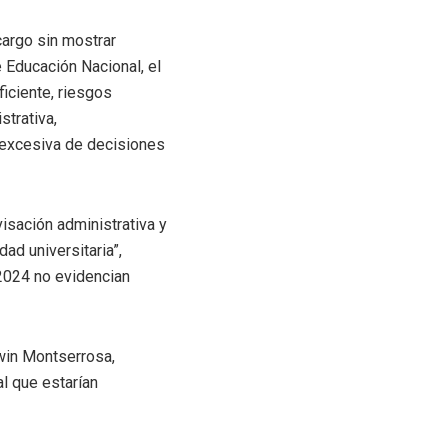
cargo sin mostrar
 Educación Nacional, el
iciente, riesgos
strativa,
n excesiva de decisiones
isación administrativa y
ad universitaria”,
 2024 no evidencian
win Montserrosa,
al que estarían