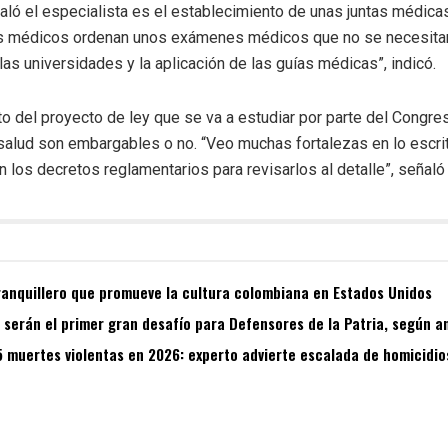
ló el especialista es el establecimiento de unas juntas médicas
s médicos ordenan unos exámenes médicos que no se necesitan.
as universidades y la aplicación de las guías médicas”, indicó.
to del proyecto de ley que se va a estudiar por parte del Congr
a salud son embargables o no. “Veo muchas fortalezas en lo esc
 los decretos reglamentarios para revisarlos al detalle”, señaló 
ranquillero que promueve la cultura colombiana en Estados Unidos
s serán el primer gran desafío para Defensores de la Patria, según a
5 muertes violentas en 2026: experto advierte escalada de homicidio