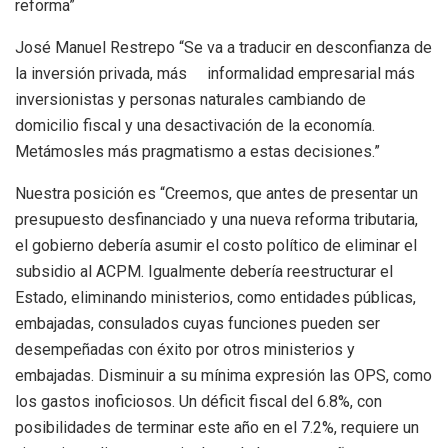
reforma”
José Manuel Restrepo “Se va a traducir en desconfianza de
la inversión privada, más informalidad empresarial más
inversioni
stas y pers
onas naturales cambiando de
domicilio
fiscal y una desactivación de la economía.
Metámosles más pragmatismo a estas decisiones.”
Nuestra posición es
“
Creemos, que antes de presentar un
presupuesto desfinanciado y una nueva reforma tributaria,
el gobierno debería asumir el costo político de
eliminar
el
subsidio al ACPM
. Igualmente debe
ría
reestructurar el
Estado, eliminando ministerios, como entidades públicas,
embajadas, consulados cuyas funciones pueden ser
desempeñadas con éxito por
otros
ministerios
y
embajadas
.
D
isminuir a su mínima expresión las OPS, como
los gas
t
os inoficiosos.
Un déficit fiscal del 6.8%, con
posibilidades de terminar este año en el 7.2%, requiere un