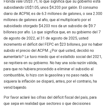
Florida vale US$3.71, lo que significa que su gobierno está
subsidiando US$1.05, unos $4.203 por galón.
El consumo
diario de ACPM, es de 6.3 millones de
galones, o
sea 2.300
millones de galones al año, que al multiplicarlo por el
subsidiado otorgado $4.203 nos da
un subsidio de $9.7
billones por año.
Lo que significa
que,
en su gobierno del 7
de agosto de 2022
, al 31 de agosto de 2025, usted
incremento el déficit del FEPC en $23 billones, por no haber
subido el precio del ACPM.
¿Por qué usted, decidió no
aumentar
lo
? Le tuvo miedo que el estallido social del 2021,
se repitiera en su gobierno. No hay una sola razón válida,
para que no hubiera procedido a eliminar el subsidio al
combustible, lo hizo con la gasolina y no paso nada, ni
siquiera la inflación se disparó, antes, por el contrario, ha
venid bajando.
Por favor aclaré las cifras del déficit fiscal del país, para
que sepa en realidad que sectores o que decisiones