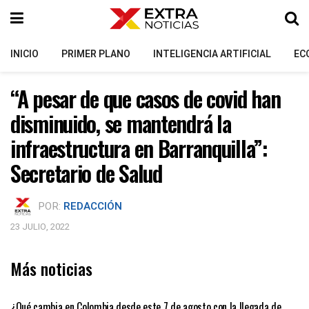
INICIO
PRIMER PLANO
INTELIGENCIA ARTIFICIAL
EC
“A pesar de que casos de covid han
disminuido, se mantendrá la
infraestructura en Barranquilla”:
Secretario de Salud
POR:
REDACCIÓN
23 JULIO, 2022
Más noticias
PRIMER PLANO
¿Qué cambia en Colombia desde este 7 de agosto con la llegada de