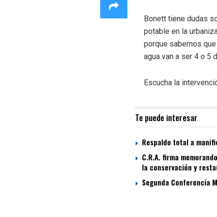
Bonett ti
ene dudas so
potable en la urbaniz
porque sabemos que el
agua van a ser 4 o 5 
Escucha la intervenci
Te puede interesar
Respaldo total a manifi
C.R.A. firma memorando 
la conservación y rest
Segunda Conferencia Mu