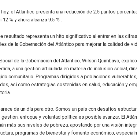
o hoy, el Atlántico presenta una reducción de 2.5 puntos porcentu
n 12 % y ahora alcanza 9.5 % .
 resultado representa un hito significativo al entrar en las cifras 
les de la Gobernación del Atlántico para mejorar la calidad de vi
 Social de la Gobernación del Atlántico, Wilson Quimbayo, explicó
ida, a una gestión articulada en materia de inclusión social, d
ejido comunitario. Programas dirigidos a poblaciones vulnerables,
dos, así como estrategias sostenidas en salud, educación y emp
teria.
arece de un día para otro. Somos un país con desafíos estructu
estión, enfoque y voluntad política es posible avanzar. El Atlán
aún más sus niveles de pobreza, apostando por una visión integra
ructura, programas de bienestar y fomento económico, especia